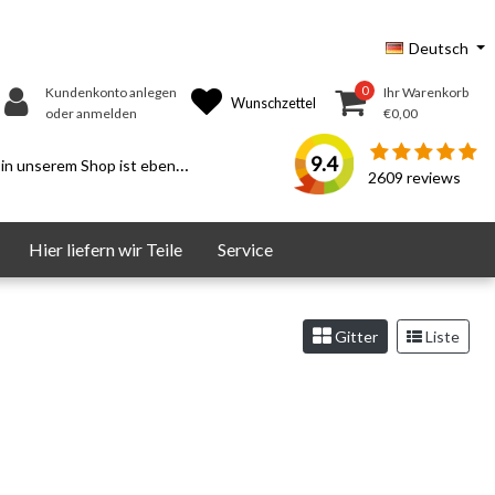
Deutsch
0
Kundenkonto anlegen
Ihr Warenkorb
Wunschzettel
oder anmelden
€0,00
9.4
serem Shop ist ebenfalls möglich.
2609
reviews
Hier liefern wir Teile
Service
Gitter
Liste