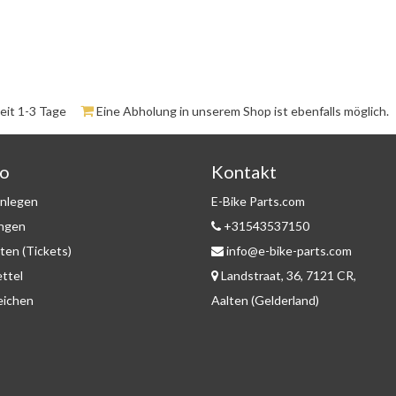
zeit 1-3 Tage
Eine Abholung in unserem Shop ist ebenfalls möglich.
to
Kontakt
nlegen
E-Bike Parts.com
ungen
+31543537150
ten (Tickets)
info@e-bike-parts.com
ttel
Landstraat, 36, 7121 CR,
eichen
Aalten (Gelderland)