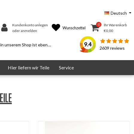
Deutsch
0
Kundenkonto anlegen
Ihr Warenkorb
Wunschzettel
oder anmelden
€0,00
9.4
serem Shop ist ebenfalls möglich.
2609
reviews
Hier liefern wir Teile
Service
eile