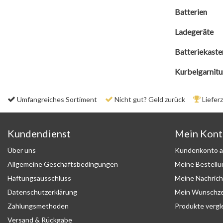
Batterien
Ladegeräte
Batteriekaste
Kurbelgarnitu
Umfangreiches Sortiment
Nicht gut? Geld zurück
Liefer
Kundendienst
Mein Kon
Über uns
Kundenkonto a
Allgemeine Geschäftsbedingungen
Meine Bestell
Haftungsausschluss
Meine Nachrich
Datenschutzerklärung
Mein Wunschze
Zahlungsmethoden
Produkte vergl
Versand & Rückgabe