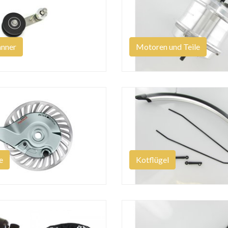
anner
Motoren und Teile
e
Kotflügel