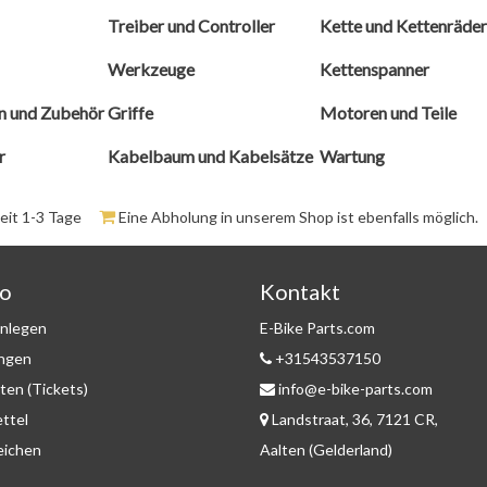
Treiber und Controller
Kette und Kettenräde
Werkzeuge
Kettenspanner
n und Zubehör
Griffe
Motoren und Teile
r
Kabelbaum und Kabelsätze
Wartung
zeit 1-3 Tage
Eine Abholung in unserem Shop ist ebenfalls möglich.
to
Kontakt
nlegen
E-Bike Parts.com
ungen
+31543537150
ten (Tickets)
info@e-bike-parts.com
ttel
Landstraat, 36, 7121 CR,
eichen
Aalten (Gelderland)