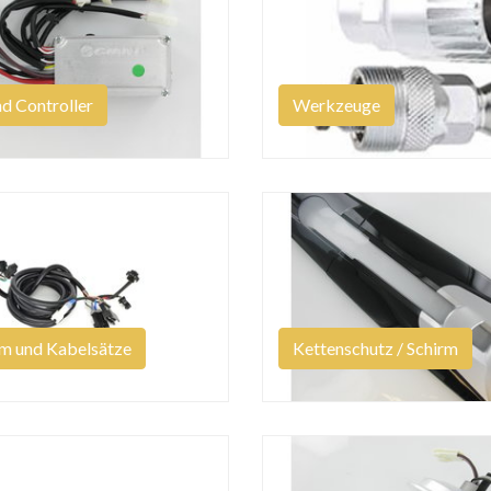
nd Controller
Werkzeuge
m und Kabelsätze
Kettenschutz / Schirm