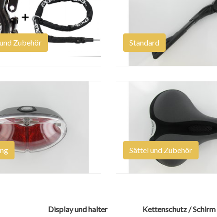
 und Zubehör
Standard
ung
Sättel und Zubehör
Display und halter
Kettenschutz / Schirm