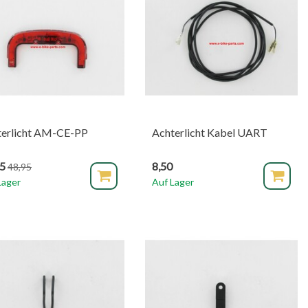
terlicht AM-CE-PP
Achterlicht Kabel UART
95
8,50
48,95
Lager
Auf Lager