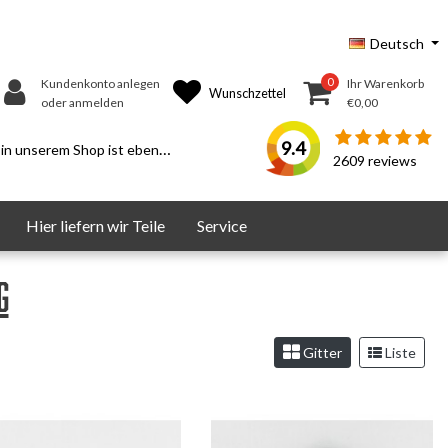
Deutsch
0
Kundenkonto anlegen
Ihr Warenkorb
Wunschzettel
oder anmelden
€0,00
9.4
serem Shop ist ebenfalls möglich.
2609
reviews
Hier liefern wir Teile
Service
g
Gitter
Liste