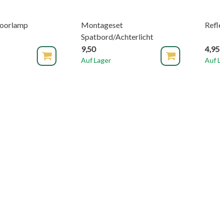
voorlamp
Montageset
Refl
Spatbord/Achterlicht
9,50
4,95
Auf Lager
Auf 