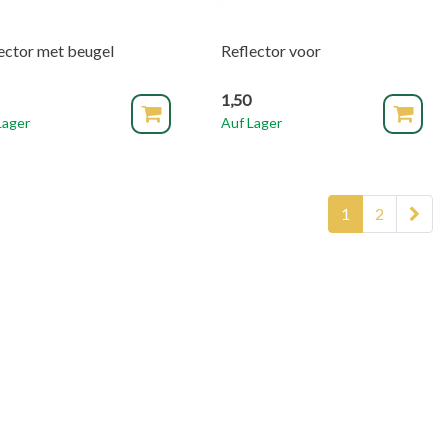
ector met beugel
Reflector voor
1,50
Lager
Auf Lager
1
2