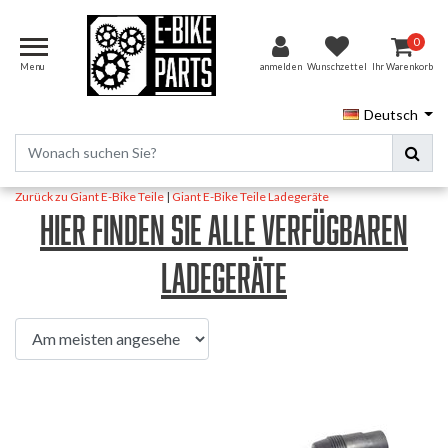
0
Menu
anmelden
Wunschzettel
Ihr Warenkorb
Deutsch
Zurück zu Giant E-Bike Teile
|
Giant E-Bike Teile
Ladegeräte
Hier finden Sie alle verfügbaren
Ladegeräte