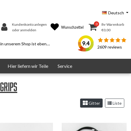
Deutsch
0
Kundenkonto anlegen
Ihr Warenkorb
Wunschzettel
oder anmelden
€0,00
9.4
serem Shop ist ebenfalls möglich.
2609
reviews
Hier liefern wir Teile
Service
Grips
Gitter
Liste