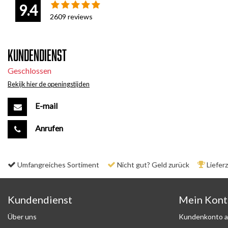
9.4
2609
reviews
Kundendienst
Geschlossen
Bekijk hier de openingstijden
E-mail
Anrufen
Umfangreiches Sortiment
Nicht gut? Geld zurück
Liefer
Kundendienst
Mein Kon
Über uns
Kundenkonto a