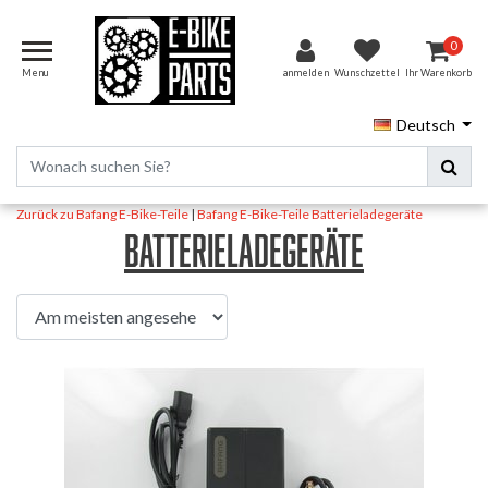
0
Menu
anmelden
Wunschzettel
Ihr Warenkorb
Deutsch
Zurück zu Bafang E-Bike-Teile
|
Bafang E-Bike-Teile
Batterieladegeräte
Batterieladegeräte