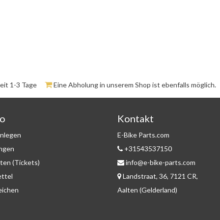
zeit 1-3 Tage
Eine Abholung in unserem Shop ist ebenfalls möglich.
to
Kontakt
nlegen
E-Bike Parts.com
ungen
+31543537150
ten (Tickets)
info@e-bike-parts.com
ttel
Landstraat, 36, 7121 CR,
eichen
Aalten (Gelderland)