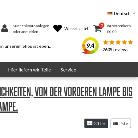
Deutsch
0
Kundenkonto anlegen
Ihr Warenkorb
Wunschzettel
oder anmelden
€0,00
9.4
serem Shop ist ebenfalls möglich.
2609
reviews
Hier liefern wir Teile
Service
ichkeiten, von der vorderen Lampe bis
ampe.
Gitter
Liste