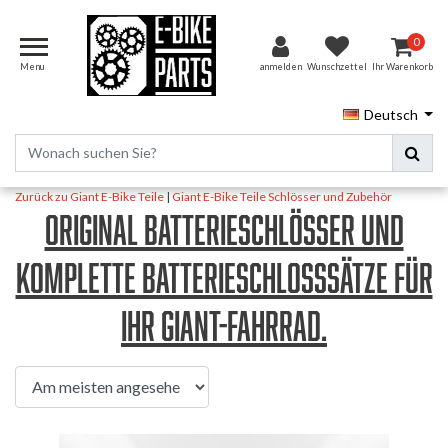
0
Menu
anmelden
Wunschzettel
Ihr Warenkorb
Deutsch
Zurück zu Giant E-Bike Teile
|
Giant E-Bike Teile
Schlösser und Zubehör
Original Batterieschlösser und
komplette Batterieschlosssätze für
Ihr Giant-Fahrrad.