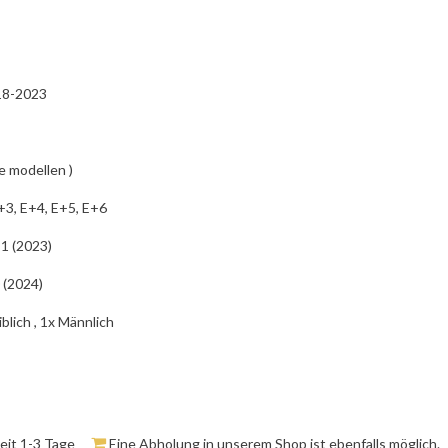
18-2023
se modellen )
+3, E+4, E+5, E+6
+1 (2023)
 (2024)
blich , 1x Männlich
zeit 1-3 Tage
Eine Abholung in unserem Shop ist ebenfalls möglich.