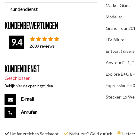
Marke: Giant
Kundendienst
Modelle:
Kundenbewertungen
Grand Tour 20
9.4
LIV Allure
2609
reviews
Entour: ( diver
Anytour E+1, E
Kundendienst
Explore E+0, E
Geschlossen
Expression E+0
Bekijk hier de openingstijden
Stecker: 1x Wei
E-mail
Anrufen
Umfangreiches Sortiment
Nicht gut? Geld zurück
Liefer