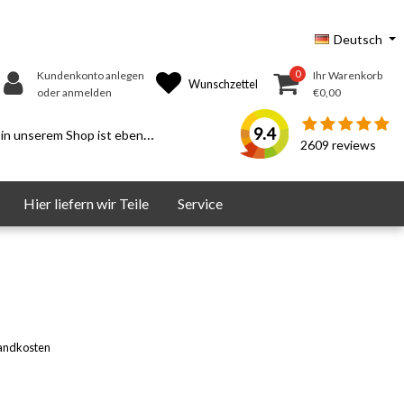
Deutsch
0
Kundenkonto anlegen
Ihr Warenkorb
Wunschzettel
oder anmelden
€0,00
9.4
serem Shop ist ebenfalls möglich.
2609
reviews
Hier liefern wir Teile
Service
andkosten