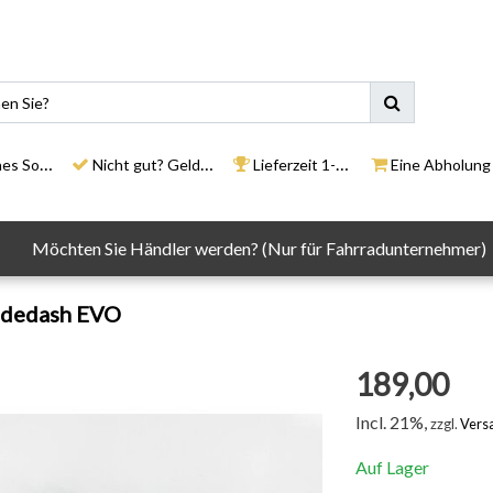
ortiment
Nicht gut? Geld zurück
Lieferzeit 1-3 Tage
Eine Abholung in un
Möchten Sie Händler werden? (Nur für Fahrradunternehmer)
idedash EVO
189,00
Incl. 21%,
zzgl.
Vers
Auf Lager