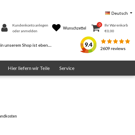
Deutsch
0
Kundenkonto anlegen
Ihr Warenkorb
Wunschzettel
oder anmelden
€0,00
9.4
serem Shop ist ebenfalls möglich.
2609
reviews
Hier liefern wir Teile
Service
andkosten