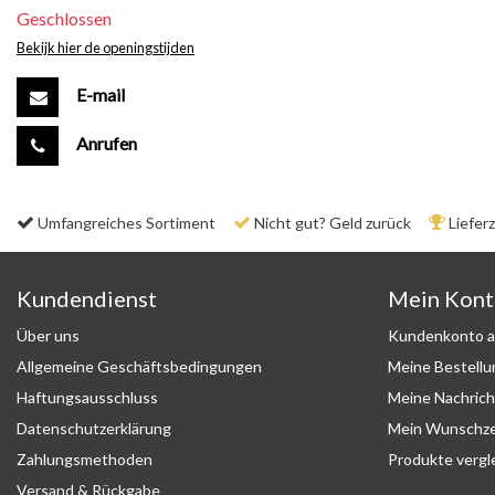
Geschlossen
Bekijk hier de openingstijden
E-mail
Anrufen
Umfangreiches Sortiment
Nicht gut? Geld zurück
Liefer
Kundendienst
Mein Kon
Über uns
Kundenkonto a
Allgemeine Geschäftsbedingungen
Meine Bestell
Haftungsausschluss
Meine Nachrich
Datenschutzerklärung
Mein Wunschze
Zahlungsmethoden
Produkte vergl
Versand & Rückgabe