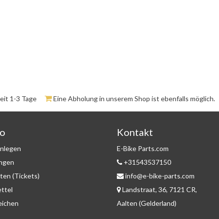
zeit 1-3 Tage
Eine Abholung in unserem Shop ist ebenfalls möglich.
to
Kontakt
nlegen
E-Bike Parts.com
ungen
+31543537150
ten (Tickets)
info@e-bike-parts.com
ttel
Landstraat, 36, 7121 CR,
eichen
Aalten (Gelderland)