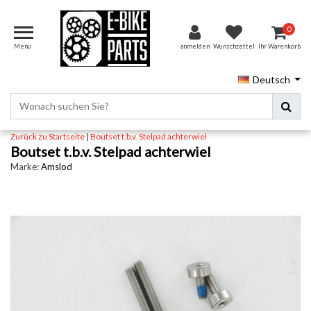
0
Menu
anmelden
Wunschzettel
Ihr Warenkorb
Deutsch
Zurück zu Startseite
|
Boutset t.b.v. Stelpad achterwiel
Boutset t.b.v. Stelpad achterwiel
Marke:
Amslod