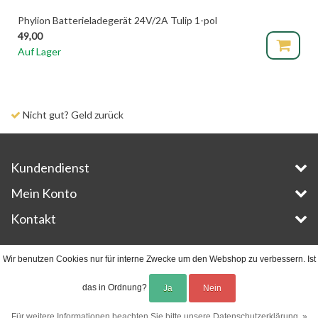
Phylion Batterieladegerät 24V/2A Tulip 1-pol
49,00
Auf Lager
Nicht gut? Geld zurück
Kundendienst
Mein Konto
Kontakt
Copyright © 2026 - E-Bike-Parts.com - All rights reserved - Theme by
InStijl Media
Wir benutzen Cookies nur für interne Zwecke um den Webshop zu verbessern. Ist
das in Ordnung?
Ja
Nein
Für weitere Informationen beachten Sie bitte unsere Datenschutzerklärung. »