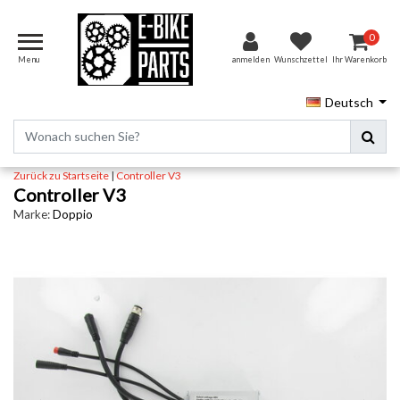
0
Menu
anmelden
Wunschzettel
Ihr Warenkorb
Deutsch
Zurück zu Startseite
|
Controller V3
Controller V3
Marke:
Doppio