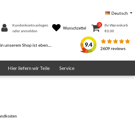
Deutsch
0
Kundenkonto anlegen
Ihr Warenkorb
Wunschzettel
oder anmelden
€0,00
9.4
serem Shop ist ebenfalls möglich.
2609
reviews
Hier liefern wir Teile
Service
andkosten