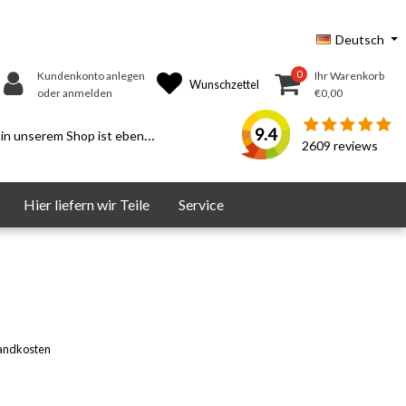
Deutsch
0
Kundenkonto anlegen
Ihr Warenkorb
Wunschzettel
oder anmelden
€0,00
9.4
serem Shop ist ebenfalls möglich.
2609
reviews
Hier liefern wir Teile
Service
andkosten