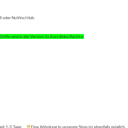
/8 oder NuVinci Hub.
Griffe sind in der Version 2x Kurz (links/Rechts)
zeit 1-3 Tage
Eine Abholung in unserem Shop ist ebenfalls möglich.