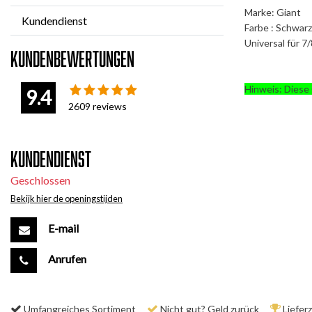
Marke: Giant
Kundendienst
Farbe : Schwarz
Universal für 7
Kundenbewertungen
Hinweis: Diese 
9.4
2609
reviews
Kundendienst
Geschlossen
Bekijk hier de openingstijden
E-mail
Anrufen
Umfangreiches Sortiment
Nicht gut? Geld zurück
Liefer