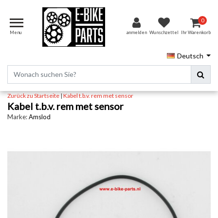
0
Menu
anmelden
Wunschzettel
Ihr Warenkorb
Deutsch
Zurück zu Startseite
|
Kabel t.b.v. rem met sensor
Kabel t.b.v. rem met sensor
Marke:
Amslod