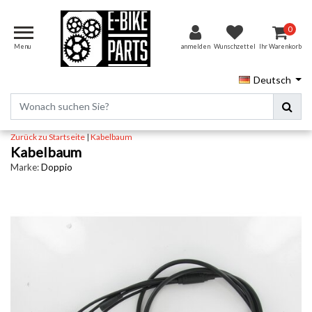
0
Menu
anmelden
Wunschzettel
Ihr Warenkorb
Deutsch
Zurück zu Startseite
|
Kabelbaum
Kabelbaum
Marke:
Doppio