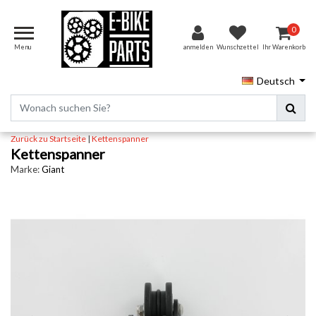
0
Menu
anmelden
Wunschzettel
Ihr Warenkorb
Deutsch
Zurück zu Startseite
|
Kettenspanner
Kettenspanner
Marke:
Giant