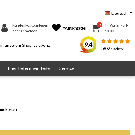
Deutsch
0
Kundenkonto anlegen
Ihr Warenkorb
Wunschzettel
oder anmelden
€0,00
9.4
serem Shop ist ebenfalls möglich.
2609
reviews
Hier liefern wir Teile
Service
andkosten