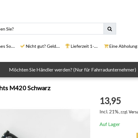
ortiment
Nicht gut? Geld zurück
Lieferzeit 1-3 Tage
Eine Abholung in un
Möchten Sie Händler werden? (Nur für Fahrradunternehmer)
chts M420 Schwarz
13,95
Incl. 21%,
zzgl.
Vers
Auf Lager