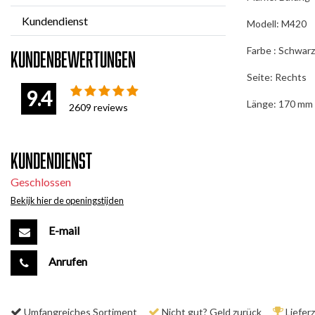
Kundendienst
Modell: M420
Farbe : Schwarz
Kundenbewertungen
Seite: Rechts
9.4
Länge: 170 mm
2609
reviews
Kundendienst
Geschlossen
Bekijk hier de openingstijden
E-mail
Anrufen
Umfangreiches Sortiment
Nicht gut? Geld zurück
Liefer