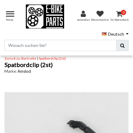
0
Menu
anmelden
Wunschzettel
Ihr Warenkorb
Deutsch
Zurück zu Startseite
|
Spatbordclip (2st)
Spatbordclip (2st)
Marke:
Amslod