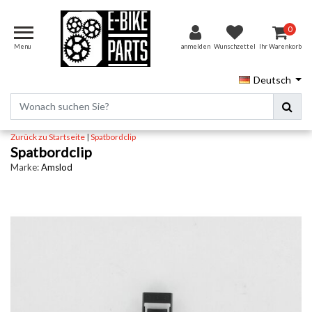
0
Menu
anmelden
Wunschzettel
Ihr Warenkorb
Deutsch
Zurück zu Startseite
|
Spatbordclip
Spatbordclip
Marke:
Amslod