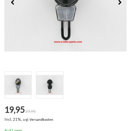
19,95
27,95
Incl. 21%,
zzgl.
Versandkosten
Auf Lager