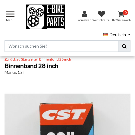
0
Menu
anmelden
Wunschzettel
Ihr Warenkorb
Deutsch
Zurück zu Startseite
|
Binnenband 28 inch
Binnenband 28 inch
Marke:
CST