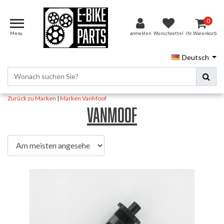
0
Menu
anmelden
Wunschzettel
Ihr Warenkorb
Deutsch
Zurück zu Marken
|
Marken
VanMoof
VanMoof