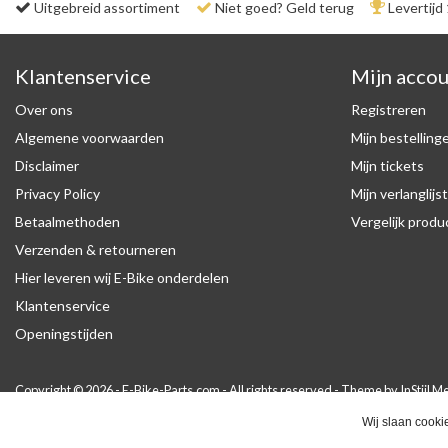
Uitgebreid assortiment
Niet goed? Geld terug
Levertijd
Klantenservice
Mijn acco
Over ons
Registreren
Algemene voorwaarden
Mijn bestelling
Disclaimer
Mijn tickets
Privacy Policy
Mijn verlanglijst
Betaalmethoden
Vergelijk prod
Verzenden & retourneren
Hier leveren wij E-Bike onderdelen
Klantenservice
Openingstijden
Copyright © 2026 - E-Bike-Parts.com - All rights reserved - Theme by
InStijl M
Wij slaan cooki