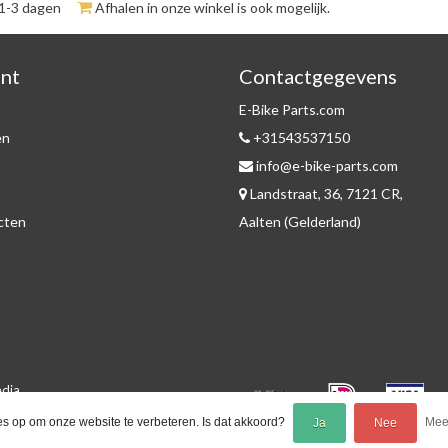
 1-3 dagen
Afhalen in onze winkel is ook mogelijk.
unt
Contactgegevens
E-Bike Parts.com
en
+31543537150
info@e-bike-parts.com
Landstraat, 36, 7121 CR,
ucten
Aalten (Gelderland)
edia
es op om onze website te verbeteren. Is dat akkoord?
Meer
Ja
Nee