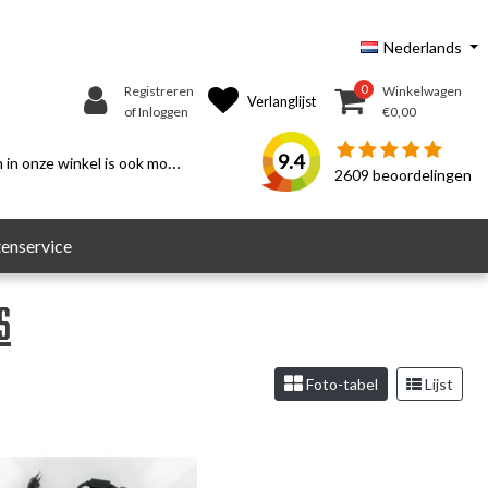
Nederlands
0
Registreren
Winkelwagen
Verlanglijst
of Inloggen
€0,00
9.4
n onze winkel is ook mogelijk.
2609
beoordelingen
enservice
s
Foto-tabel
Lijst