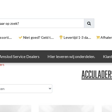
rtiment
Niet goed? Geld terug
Levertijd 1-3 dagen
Afhalen i
Amslod Service Dealers
Hier leveren wij onderdelen.
Klant
ers
Acculader