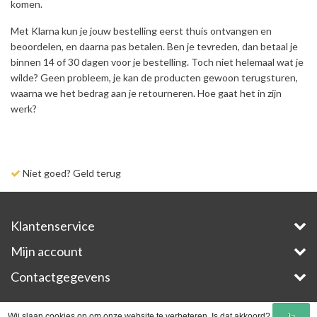
komen.
Met Klarna kun je jouw bestelling eerst thuis ontvangen en
beoordelen, en daarna pas betalen. Ben je tevreden, dan betaal je
binnen 14 of 30 dagen voor je bestelling. Toch niet helemaal wat je
wilde? Geen probleem, je kan de producten gewoon terugsturen,
waarna we het bedrag aan je retourneren. Hoe gaat het in zijn
werk?
Niet goed? Geld terug
Klantenservice
Mijn account
Contactgegevens
Copyright © 2026 - E-Bike-Parts.com - All rights reserved - Theme by
InStijl Media
Wij slaan cookies op om onze website te verbeteren. Is dat akkoord?