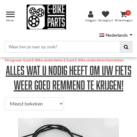
0
Menu
Inloggen
Verlanglijst
Winkelwagen
Nederlands
Terug naar Giant E-Bike onderdelen
|
Giant E-Bike onderdelen
Remdelen
Alles wat u nodig heeft om uw fiets
weer goed remmend te krijgen!