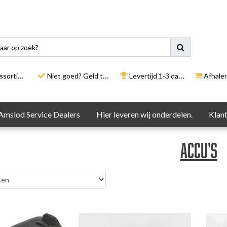
rtiment
Niet goed? Geld terug
Levertijd 1-3 dagen
Afhalen i
Amslod Service Dealers
Hier leveren wij onderdelen.
Klant
Accu's