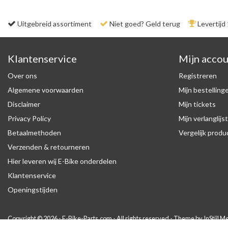
Uitgebreid assortiment
Niet goed? Geld terug
Levertijd
Klantenservice
Mijn acco
Over ons
Registreren
Algemene voorwaarden
Mijn bestelling
Disclaimer
Mijn tickets
Privacy Policy
Mijn verlanglijst
Betaalmethoden
Vergelijk prod
Verzenden & retourneren
Hier leveren wij E-Bike onderdelen
Klantenservice
Openingstijden
Copyright © 2026 - E-Bike-Parts.com - All rights reserved - Theme by
InStijl M