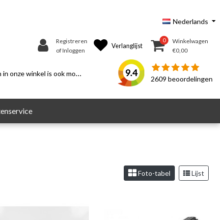
Nederlands
0
Registreren
Winkelwagen
Verlanglijst
of Inloggen
€0,00
9.4
n onze winkel is ook mogelijk.
2609
beoordelingen
enservice
Foto-tabel
Lijst