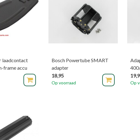
 laadcontact
Bosch Powertube SMART
Adap
n-frame accu
adapter
400
18,95
19,
Op voorraad
Op v