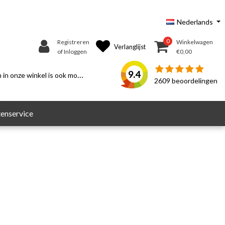
Nederlands
0
Registreren
Winkelwagen
Verlanglijst
of Inloggen
€0,00
9.4
n onze winkel is ook mogelijk.
2609
beoordelingen
enservice