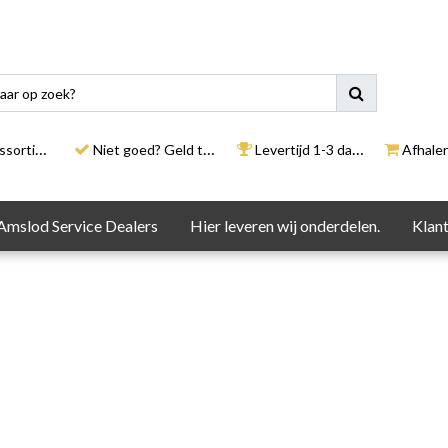
rtiment
Niet goed? Geld terug
Levertijd 1-3 dagen
Afhalen i
Amslod Service Dealers
Hier leveren wij onderdelen.
Klant