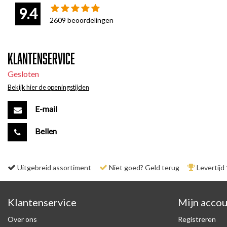
9.4
2609
beoordelingen
Klantenservice
Gesloten
Bekijk hier de openingstijden
E-mail
Bellen
Uitgebreid assortiment
Niet goed? Geld terug
Levertijd
Klantenservice
Mijn acco
Over ons
Registreren