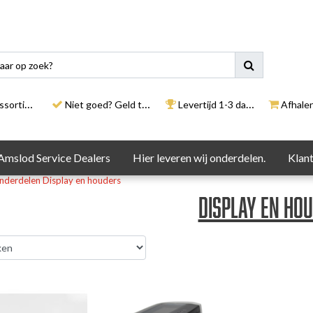
rtiment
Niet goed? Geld terug
Levertijd 1-3 dagen
Afhalen i
Amslod Service Dealers
Hier leveren wij onderdelen.
Klant
onderdelen
Display en houders
Display en ho