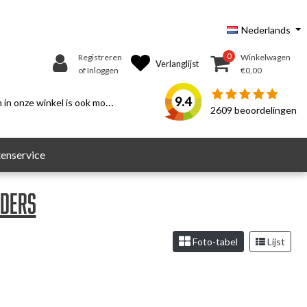
Nederlands
0
Registreren
Winkelwagen
Verlanglijst
of Inloggen
€0,00
9.4
n onze winkel is ook mogelijk.
2609
beoordelingen
enservice
uders
Foto-tabel
Lijst