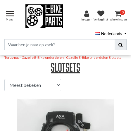
0
Menu
Inloggen
Verlanglijst
Winkelwagen
Nederlands
Terug naar Gazelle E-Bike onderdelen
|
Gazelle E-Bike onderdelen
Slotsets
Slotsets