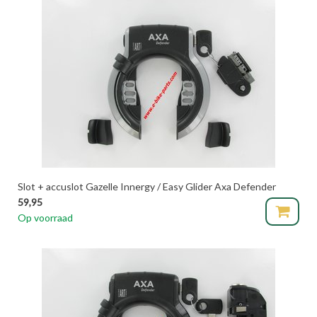
Slot + accuslot Gazelle Innergy / Easy Glider Axa Defender
59,95
Op voorraad