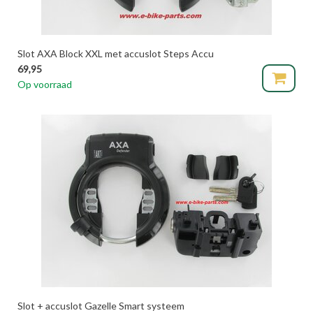
Slot AXA Block XXL met accuslot Steps Accu
69,95
Op voorraad
Slot + accuslot Gazelle Smart systeem