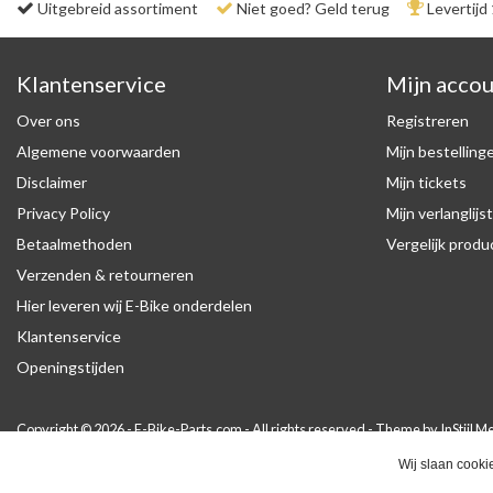
Uitgebreid assortiment
Niet goed? Geld terug
Levertijd
Klantenservice
Mijn acco
Over ons
Registreren
Algemene voorwaarden
Mijn bestelling
Disclaimer
Mijn tickets
Privacy Policy
Mijn verlanglijst
Betaalmethoden
Vergelijk prod
Verzenden & retourneren
Hier leveren wij E-Bike onderdelen
Klantenservice
Openingstijden
Copyright © 2026 - E-Bike-Parts.com - All rights reserved - Theme by
InStijl M
Wij slaan cooki