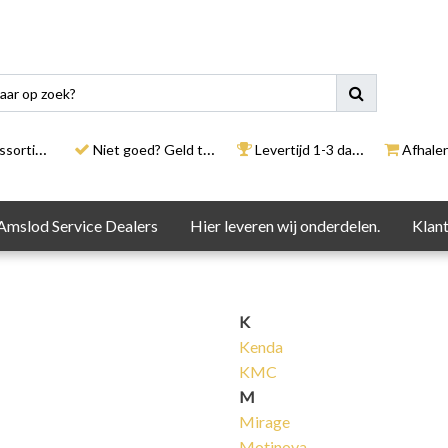
rtiment
Niet goed? Geld terug
Levertijd 1-3 dagen
Afhalen i
Amslod Service Dealers
Hier leveren wij onderdelen.
Klant
K
Kenda
KMC
M
Mirage
Motinova