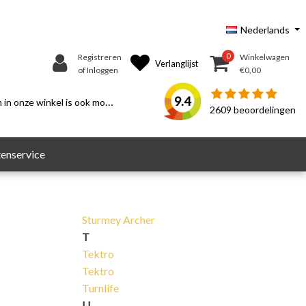
Nederlands
0
Registreren
Winkelwagen
Verlanglijst
of Inloggen
€0,00
9.4
n onze winkel is ook mogelijk.
2609
beoordelingen
enservice
Sturmey Archer
T
Tektro
Tektro
Turnlife
U