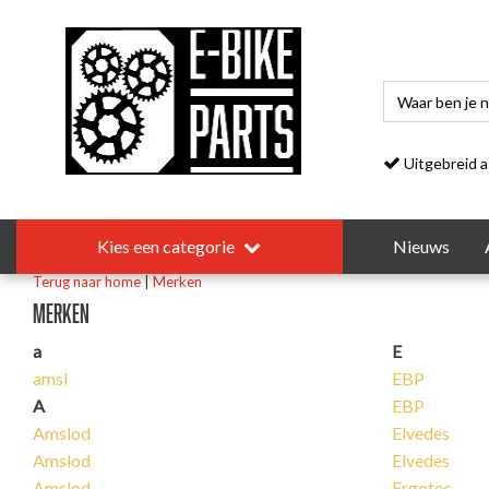
Uitgebreid asso
Kies een categorie
Nieuws
Terug naar home
|
Merken
Merken
a
E
amsl
EBP
A
EBP
Amslod
Elvedes
Amslod
Elvedes
Amslod
Ergotec