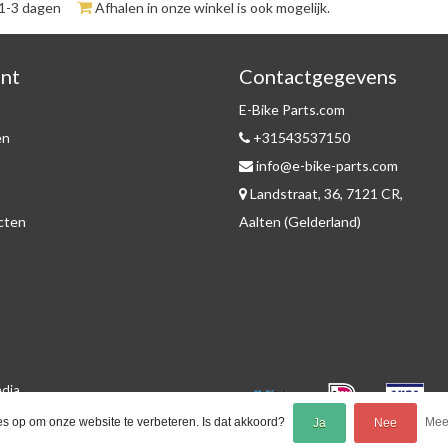
 1-3 dagen
Afhalen in onze winkel is ook mogelijk.
unt
Contactgegevens
E-Bike Parts.com
en
+31543537150
info@e-bike-parts.com
Landstraat, 36, 7121 CR,
ucten
Aalten (Gelderland)
edia
es op om onze website te verbeteren. Is dat akkoord?
Meer
Ja
Nee