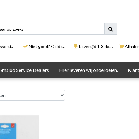
rtiment
Niet goed? Geld terug
Levertijd 1-3 dagen
Afhalen i
Amslod Service Dealers
Hier leveren wij onderdelen.
Klant