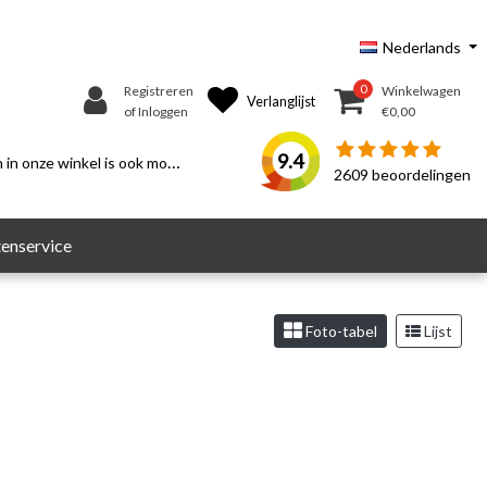
Nederlands
0
Registreren
Winkelwagen
Verlanglijst
of Inloggen
€0,00
9.4
n onze winkel is ook mogelijk.
2609
beoordelingen
enservice
Foto-tabel
Lijst