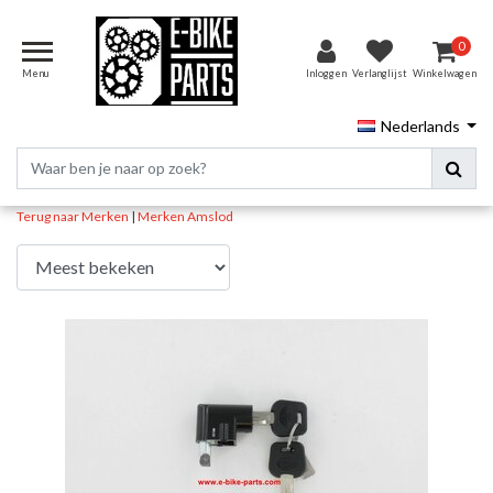
0
Menu
Inloggen
Verlanglijst
Winkelwagen
Nederlands
Terug naar Merken
|
Merken
Amslod