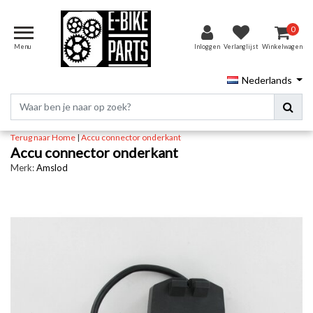
0
Menu
Inloggen
Verlanglijst
Winkelwagen
Nederlands
Terug naar Home
|
Accu connector onderkant
Accu connector onderkant
Merk:
Amslod