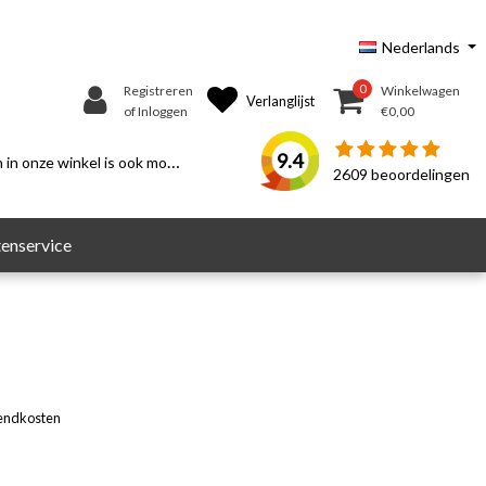
Nederlands
0
Registreren
Winkelwagen
Verlanglijst
of Inloggen
€0,00
9.4
n onze winkel is ook mogelijk.
2609
beoordelingen
enservice
endkosten