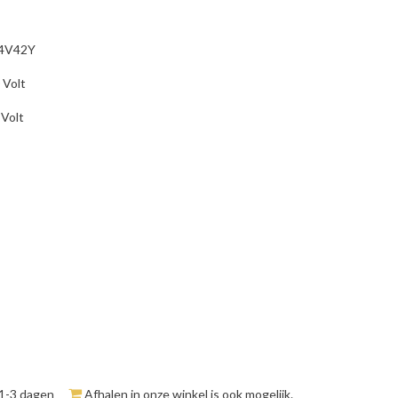
84V42Y
 Volt
 Volt
 1-3 dagen
Afhalen in onze winkel is ook mogelijk.