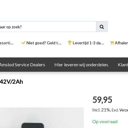
rtiment
Niet goed? Geld terug
Levertijd 1-3 dagen
Afhalen i
Amslod Service Dealers
Hier leveren wij onderdelen.
Klant
 42V/2Ah
59,95
Incl. 21%,
Excl.
Verz
Op voorraad