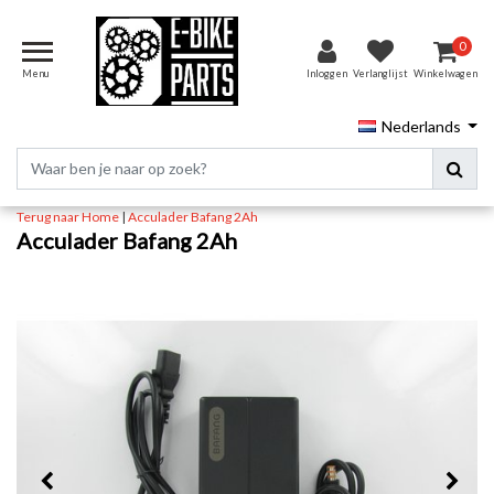
0
Menu
Inloggen
Verlanglijst
Winkelwagen
Nederlands
Terug naar Home
|
Acculader Bafang 2Ah
Acculader Bafang 2Ah