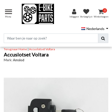
0
Menu
Inloggen
Verlanglijst
Winkelwagen
Nederlands
Terug naar Home
|
Accuslotset Voltara
Accuslotset Voltara
Merk:
Amslod