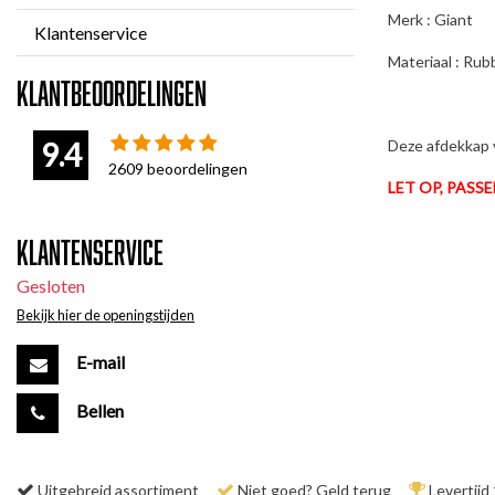
Merk : Giant
Klantenservice
Materiaal : Rub
Klantbeoordelingen
9.4
Deze afdekkap v
2609
beoordelingen
LET OP, PASS
Klantenservice
Gesloten
Bekijk hier de openingstijden
E-mail
Bellen
Uitgebreid assortiment
Niet goed? Geld terug
Levertijd