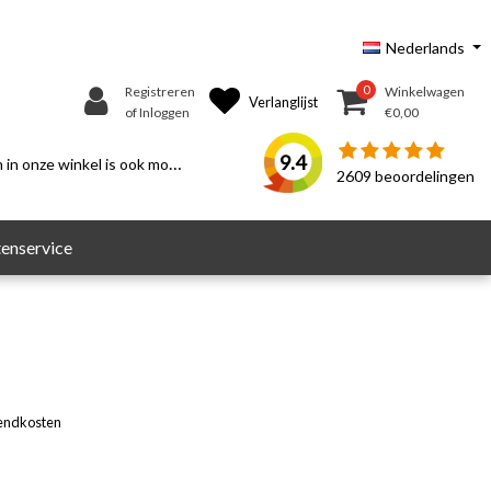
Nederlands
0
Registreren
Winkelwagen
Verlanglijst
of Inloggen
€0,00
9.4
n onze winkel is ook mogelijk.
2609
beoordelingen
enservice
endkosten