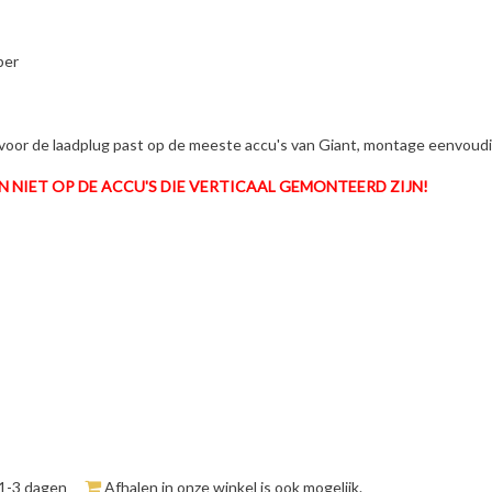
ber
oor de laadplug past op de meeste accu's van Giant, montage eenvoudig 
EN NIET OP DE ACCU'S DIE VERTICAAL GEMONTEERD ZIJN!
 1-3 dagen
Afhalen in onze winkel is ook mogelijk.