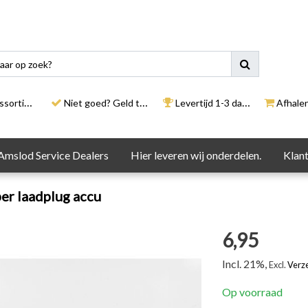
rtiment
Niet goed? Geld terug
Levertijd 1-3 dagen
Afhalen i
Amslod Service Dealers
Hier leveren wij onderdelen.
Klant
er laadplug accu
6,95
Incl. 21%,
Excl.
Verz
Op voorraad