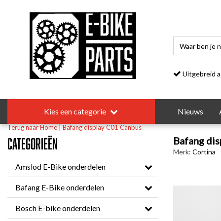
Uitgebreid asso
Kies een categorie
Nieuws
Terug naar Home
|
Bafang display C01 Canbus
Bafang di
Categorieën
Merk:
Cortina
Amslod E-Bike onderdelen
Bafang E-Bike onderdelen
Bosch E-bike onderdelen