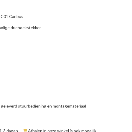
a C01 Canbus
 polige driehoekstekker
geleverd stuurbediening en montagemateriaal
 1-3 dagen
Afhalen in onze winkel is ook mogelijk.