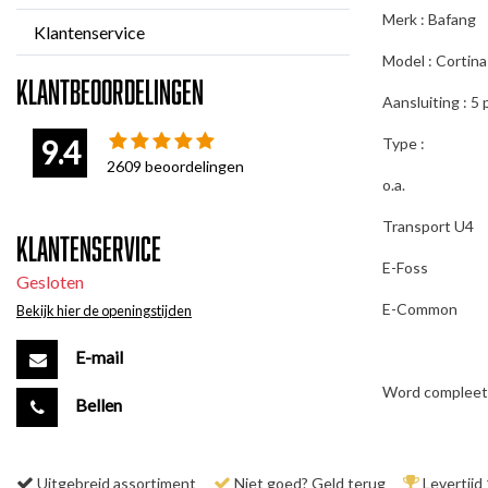
Merk : Bafang
Klantenservice
Model : Cortin
Klantbeoordelingen
Aansluiting : 5
9.4
Type :
2609
beoordelingen
o.a.
Transport U4
Klantenservice
E-Foss
Gesloten
E-Common
Bekijk hier de openingstijden
E-mail
Word compleet 
Bellen
Uitgebreid assortiment
Niet goed? Geld terug
Levertijd