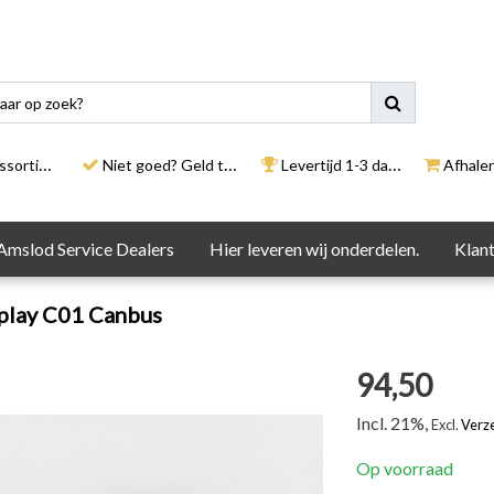
rtiment
Niet goed? Geld terug
Levertijd 1-3 dagen
Afhalen i
Amslod Service Dealers
Hier leveren wij onderdelen.
Klant
splay C01 Canbus
94,50
Incl. 21%,
Excl.
Verz
Op voorraad