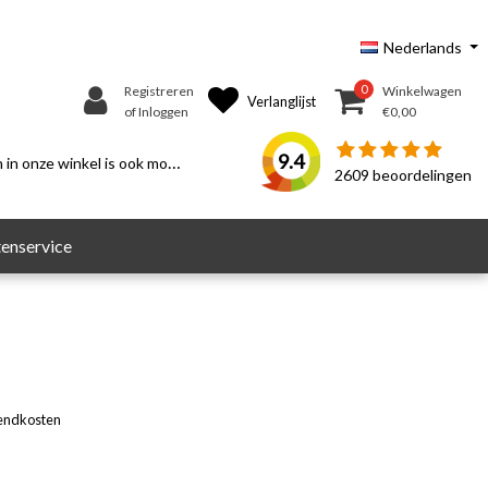
Nederlands
0
Registreren
Winkelwagen
Verlanglijst
of Inloggen
€0,00
9.4
n onze winkel is ook mogelijk.
2609
beoordelingen
enservice
endkosten