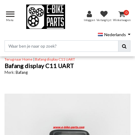
0
Menu
Inloggen
Verlanglijst
Winkelwagen
Nederlands
Terug naar Home
|
Bafang display C11 UART
Bafang display C11 UART
Merk:
Bafang