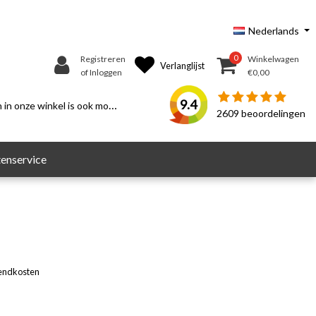
Nederlands
0
Registreren
Winkelwagen
Verlanglijst
of Inloggen
€0,00
9.4
n onze winkel is ook mogelijk.
2609
beoordelingen
enservice
endkosten