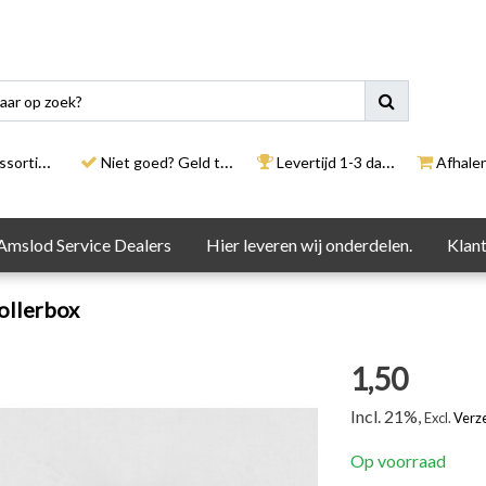
rtiment
Niet goed? Geld terug
Levertijd 1-3 dagen
Afhalen i
Amslod Service Dealers
Hier leveren wij onderdelen.
Klant
ollerbox
1,50
Incl. 21%,
Excl.
Verz
Op voorraad