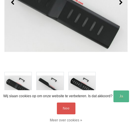
Wij slaan cookies op om onze website te verbeteren. Is dat akkoord?
Ja
11,50
Nee
Incl. 21%,
Meer over cookies »
Excl.
Verzendkosten
Service
Menu
Inloggen
Winkelwagen
Op voorraad