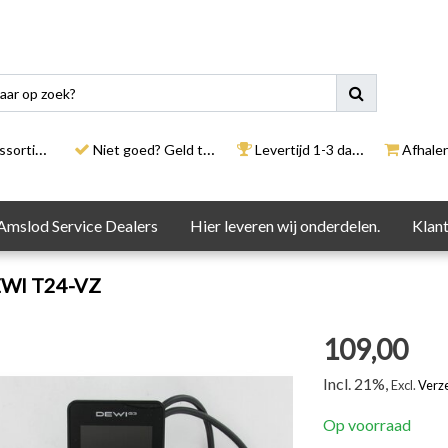
rtiment
Niet goed? Geld terug
Levertijd 1-3 dagen
Afhalen i
Amslod Service Dealers
Hier leveren wij onderdelen.
Klant
EWI T24-VZ
109,00
Incl. 21%,
Excl.
Verz
Op voorraad