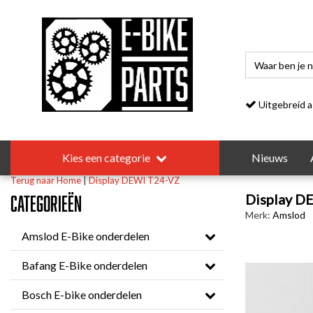
Uitgebreid asso
Kies een categorie
Nieuws
Terug naar Home
|
Display DEWI T24-VZ
Display D
Categorieën
Merk:
Amslod
Amslod E-Bike onderdelen
Bafang E-Bike onderdelen
Bosch E-bike onderdelen