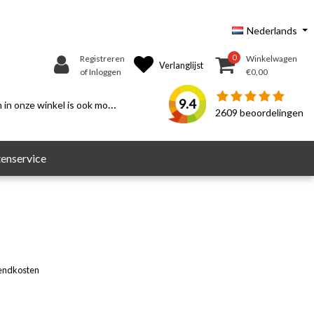
Nederlands
0
Registreren
Winkelwagen
Verlanglijst
of Inloggen
€0,00
9.4
n onze winkel is ook mogelijk.
2609
beoordelingen
enservice
endkosten