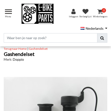
0
Menu
Inloggen
Verlanglijst
Winkelwagen
Nederlands
Terug naar Home
|
Gashendelset
Gashendelset
Merk:
Doppio