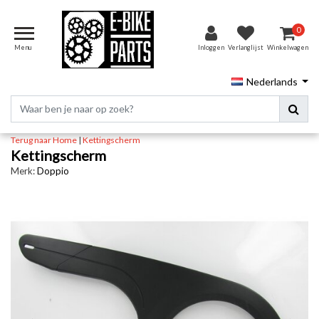
0
Menu
Inloggen
Verlanglijst
Winkelwagen
Nederlands
Terug naar Home
|
Kettingscherm
Kettingscherm
Merk:
Doppio