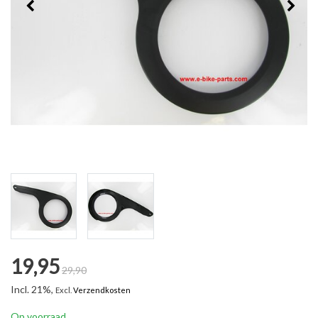
19,95
29,90
Incl. 21%,
Excl.
Verzendkosten
Op voorraad