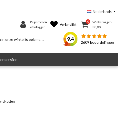
Nederlands
0
Registreren
Winkelwagen
Verlanglijst
of Inloggen
€0,00
9.4
n onze winkel is ook mogelijk.
2609
beoordelingen
enservice
endkosten