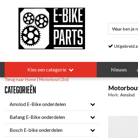
Uitgebreid asso
Kies een categorie
Nieuws
Terug naar Home
|
Motorbout (3st)
Motorbout
Categorieën
Merk:
Amslod
Amslod E-Bike onderdelen
Bafang E-Bike onderdelen
Bosch E-bike onderdelen