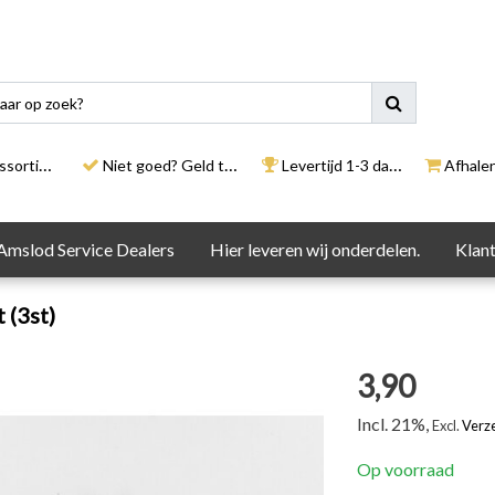
rtiment
Niet goed? Geld terug
Levertijd 1-3 dagen
Afhalen i
Amslod Service Dealers
Hier leveren wij onderdelen.
Klant
 (3st)
3,90
Incl. 21%,
Excl.
Verz
Op voorraad