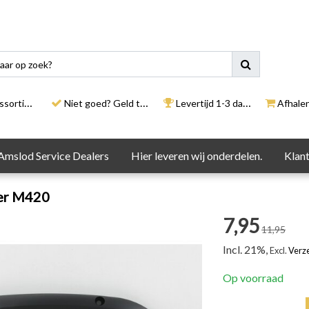
rtiment
Niet goed? Geld terug
Levertijd 1-3 dagen
Afhalen i
Amslod Service Dealers
Hier leveren wij onderdelen.
Klant
er M420
7,95
11,95
Incl. 21%,
Excl.
Verz
Op voorraad