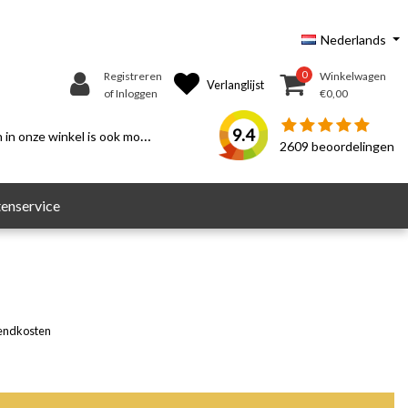
Nederlands
0
Registreren
Winkelwagen
Verlanglijst
of Inloggen
€0,00
9.4
n onze winkel is ook mogelijk.
2609
beoordelingen
enservice
endkosten