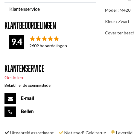
Klantenservice
Model : M420
Kleur : Zwart
Klantbeoordelingen
Cover ter besc
9.4
2609
beoordelingen
Klantenservice
Gesloten
Bekijk hier de openingstijden
E-mail
Bellen
Uitgebreid assortiment
Niet goed? Geld terug
Levertijd