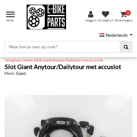
0
Menu
Inloggen
Verlanglijst
Winkelwagen
Nederlands
Terug naar Home
|
Slot Giant Anytour/Dailytour met accuslot
Slot Giant Anytour/Dailytour met accuslot
Merk:
Giant