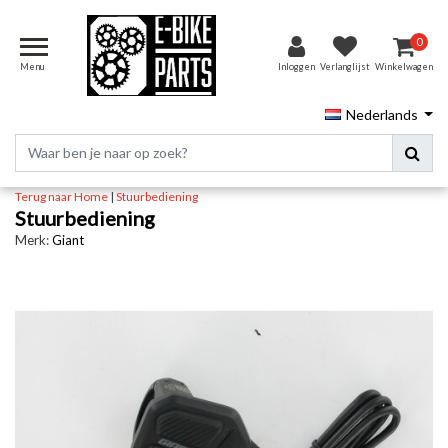
0
Menu
Inloggen
Verlanglijst
Winkelwagen
Nederlands
Terug naar Home
|
Stuurbediening
Stuurbediening
Merk:
Giant